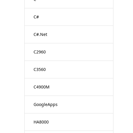
C#
C#.Net
C2960
C3560
C4900M
GoogleApps
HA8000