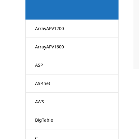
ArrayAPV1200
ArrayAPV1600
ASP
ASP.net
AWS
BigTable
C