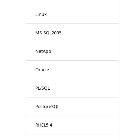
Linux
MS-SQL2005
NetApp
Oracle
PL/SQL
PostgreSQL
RHEL5.4