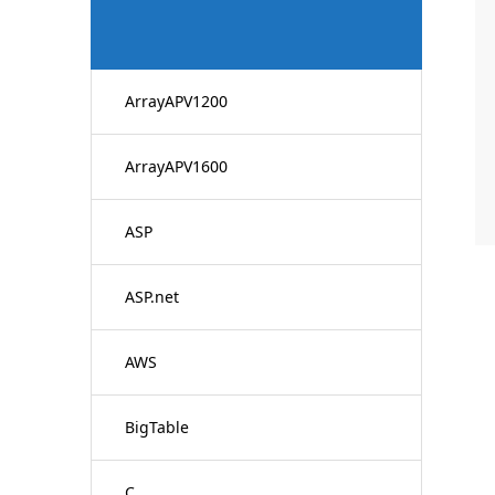
ArrayAPV1200
ArrayAPV1600
ASP
ASP.net
AWS
BigTable
C