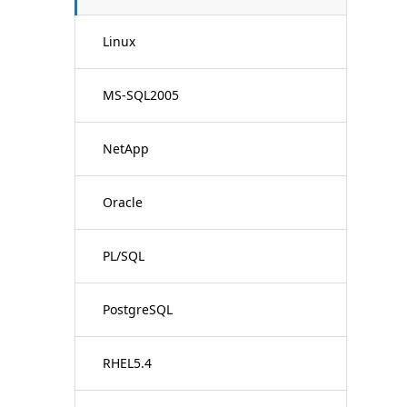
Linux
MS-SQL2005
NetApp
Oracle
PL/SQL
PostgreSQL
RHEL5.4