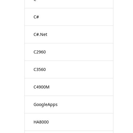
C#
C#.Net
C2960
C3560
C4900M
GoogleApps
HA8000