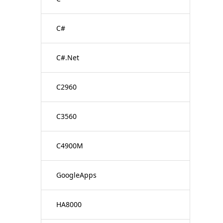
C#
C#.Net
C2960
C3560
C4900M
GoogleApps
HA8000