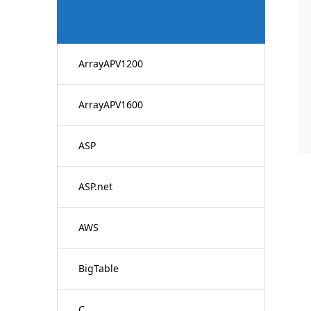
ArrayAPV1200
ArrayAPV1600
ASP
ASP.net
AWS
BigTable
C