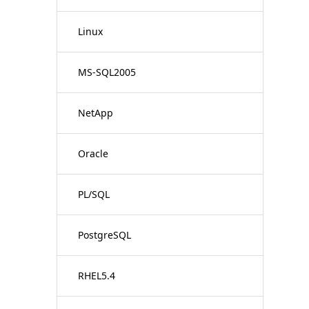
Linux
MS-SQL2005
NetApp
Oracle
PL/SQL
PostgreSQL
RHEL5.4