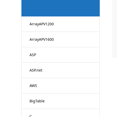
ArrayAPV1200
ArrayAPV1600
ASP
ASP.net
AWS
BigTable
C