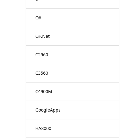
C#
C#.Net
C2960
C3560
C4900M
GoogleApps
HA8000