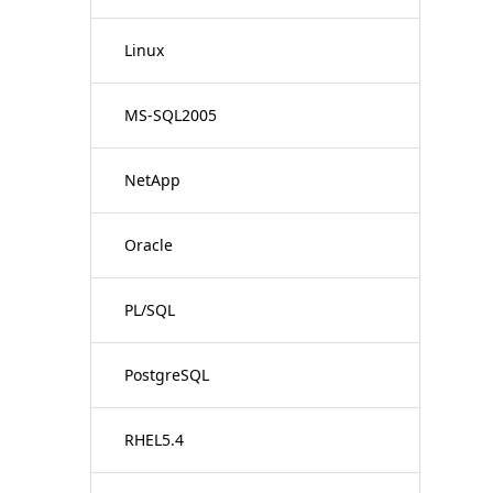
Linux
MS-SQL2005
NetApp
Oracle
PL/SQL
PostgreSQL
RHEL5.4