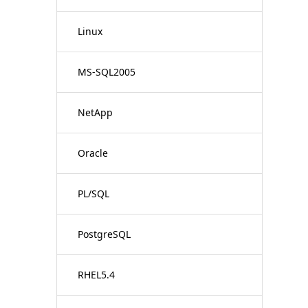
Linux
MS-SQL2005
NetApp
Oracle
PL/SQL
PostgreSQL
RHEL5.4