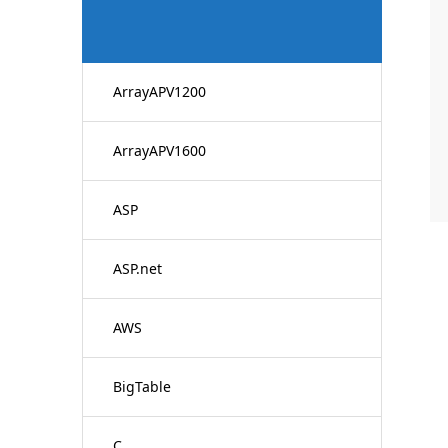
ArrayAPV1200
ArrayAPV1600
ASP
ASP.net
AWS
BigTable
C