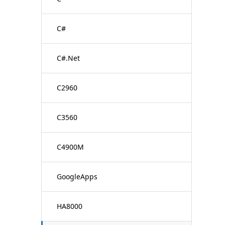
C#
C#.Net
C2960
C3560
C4900M
GoogleApps
HA8000